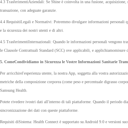
4.3 TrasferimentiAziendali: Se Shine è coinvolta in una fusione, acquisizione,
transazione, con adeguate garanzie.
4.4 RequisitiLegali e Normativi: Potremmo divulgare informazioni personali qua
e la sicurezza dei nostri utenti e di altri.
4.5 TrasferimentiInternazionali: Quando le informazioni personali vengono trasf
le Clausole Contrattuali Standard (SCC) ove applicabili, e applichiamomisure d
5. ComeCondividiamo in Sicurezza le Vostre Informazioni Sanitarie Trami
Per arricchirel'esperienza utente, la nostra App, soggetta alla vostra autorizza
metriche della composizione corporea (come peso e percentuale digrasso corporeo
Samsung Health.
Potete rivedere ivostri dati all'interno di tali piattaforme. Quando il periodo
sincronizzazione dei dati con queste piattaforme.
Requisiti diSistema: Health Connect è supportato su Android 9.0 e versioni suc