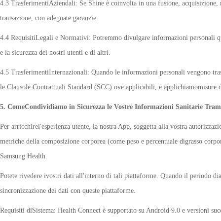
4.3 TrasferimentiAziendali: Se Shine è coinvolta in una fusione, acquisizione,
transazione, con adeguate garanzie.
4.4 RequisitiLegali e Normativi: Potremmo divulgare informazioni personali qua
e la sicurezza dei nostri utenti e di altri.
4.5 TrasferimentiInternazionali: Quando le informazioni personali vengono trasf
le Clausole Contrattuali Standard (SCC) ove applicabili, e applichiamomisure d
5. ComeCondividiamo in Sicurezza le Vostre Informazioni Sanitarie Trami
Per arricchirel'esperienza utente, la nostra App, soggetta alla vostra autorizza
metriche della composizione corporea (come peso e percentuale digrasso corporeo
Samsung Health.
Potete rivedere ivostri dati all'interno di tali piattaforme. Quando il periodo
sincronizzazione dei dati con queste piattaforme.
Requisiti diSistema: Health Connect è supportato su Android 9.0 e versioni suc