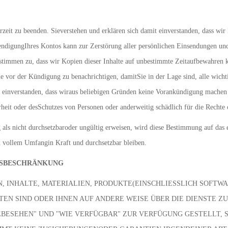
erzeit zu beenden. Sieverstehen und erklären sich damit einverstanden, dass wir
endigungIhres Kontos kann zur Zerstörung aller persönlichen Einsendungen un
stimmen zu, dass wir Kopien dieser Inhalte auf unbestimmte Zeitaufbewahren kö
 vor der Kündigung zu benachrichtigen, damitSie in der Lage sind, alle wichti
it einverstanden, dass wiraus beliebigen Gründen keine Vorankündigung machen 
herheit oder desSchutzes von Personen oder anderweitig schädlich für die Recht
 als nicht durchsetzbaroder ungültig erweisen, wird diese Bestimmung auf das
in vollem Umfangin Kraft und durchsetzbar bleiben.
GSBESCHRÄNKUNG
N, INHALTE, MATERIALIEN, PRODUKTE(EINSCHLIESSLICH SOFT
LTEN SIND ODER IHNEN AUF ANDERE WEISE ÜBER DIE DIENSTE 
WIEBESEHEN" UND "WIE VERFÜGBAR" ZUR VERFÜGUNG GESTELLT,