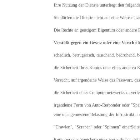
Ihre Nutzung der Dienste unterliegt den folgend
Sie dürfen die Dienste nicht auf eine Weise nutz
Die Rechte an geistigem Eigentum oder andere Re
Verstößt gegen ein Gesetz oder eine Vorschrif
schädlich, betrügerisch, täuschend, bedrohend, b
die Sicherheit Ihres Kontos oder eines anderen K
Versucht, auf irgendeine Weise das Passwort, da
die Sicherheit eines Computernetzwerks zu verle
irgendeine Form von Auto-Responder oder "Spam"
eine unangemessene Belastung der Infrastruktur 
"Crawlen", "Scrapen" oder "Spinnen" einerSeite 
Kopieren oder Speichern eines wesentlichen Teils