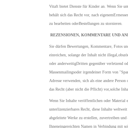
Vitaft bietet Dienste für Kinder an. Wenn Sie un
behält sich das Recht vor, nach eigenemErmessen
zu bearbeiten oderBestellungen zu stornieren.
REZENSIONEN, KOMMENTARE UND AN
Sie dürfen Bewertungen, Kommentare, Fotos und
einreichen, solange der Inhalt nicht illegal,obsz
oder anderweitigDritten gegenüber verletzend o
Massenmailingsoder irgendeiner Form von "Spam"
Adresse verwenden, sich als eine andere Person 
das Recht (aber nicht die Pflicht) vor,solche Inh
Wenn Sie Inhalte veröffentlichen oder Material ei
unterlizenzierbares Recht, diese Inhalte weltwei
abgeleitete Werke zu erstellen, zuvertreiben und
Ihneneingereichten Namen in Verbindung mit sol