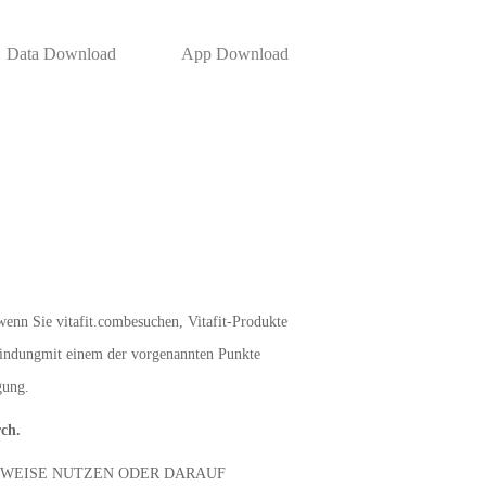
Data Download
App Download
wenn Sie vitafit.combesuchen, Vitafit-Produkte
rbindungmit einem der vorgenannten Punkte
gung.
rch.
R WEISE NUTZEN ODER DARAUF