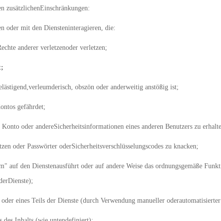
en zusätzlichenEinschränkungen:
en oder mit den Diensteninteragieren, die:
chte anderer verletzenoder verletzen;
t;
elästigend,verleumderisch, obszön oder anderweitig anstößig ist;
ontos gefährdet;
s Konto oder andereSicherheitsinformationen eines anderen Benutzers zu erhalt
tzen oder Passwörter oderSicherheitsverschlüsselungscodes zu knacken;
 auf den Dienstenausführt oder auf andere Weise das ordnungsgemäße Funktion
derDienste);
oder eines Teils der Dienste (durch Verwendung manueller oderautomatisierter 
 des Inhalts (wie untendefiniert);