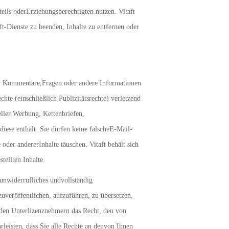
teils oderErziehungsberechtigten nutzen. Vitaft
t-Dienste zu beenden, Inhalte zu entfernen oder
n, Kommentare,Fragen oder andere Informationen
chte (einschließlich Publizitätsrechte) verletzend
eller Werbung, Kettenbriefen,
ese enthält. Sie dürfen keine falscheE-Mail-
oder andererInhalte täuschen. Vitaft behält sich
tellten Inhalte.
, unwiderrufliches undvollständig
zuveröffentlichen, aufzuführen, zu übersetzen,
d den Unterlizenznehmern das Recht, den von
leisten, dass Sie alle Rechte an denvon Ihnen