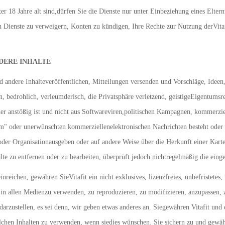
ter 18 Jahre alt sind,dürfen Sie die Dienste nur unter Einbeziehung eines Eltern
 Dienste zu verweigern, Konten zu kündigen, Ihre Rechte zur Nutzung derVitaf
DERE INHALTE
 andere Inhalteveröffentlichen, Mitteilungen versenden und Vorschläge, Idee
ön, bedrohlich, verleumderisch, die Privatsphäre verletzend, geistigeEigentumsre
der anstößig ist und nicht aus Softwareviren,politischen Kampagnen, kommerzi
 oder unerwünschten kommerziellenelektronischen Nachrichten besteht oder di
oder Organisationausgeben oder auf andere Weise über die Herkunft einer Karte 
alte zu entfernen oder zu bearbeiten, überprüft jedoch nichtregelmäßig die einges
nreichen, gewähren SieVitafit ein nicht exklusives, lizenzfreies, unbefristetes
t in allen Medienzu verwenden, zu reproduzieren, zu modifizieren, anzupassen, 
 darzustellen, es sei denn, wir geben etwas anderes an. Siegewähren Vitafit un
chen Inhalten zu verwenden, wenn siedies wünschen. Sie sichern zu und gewähr