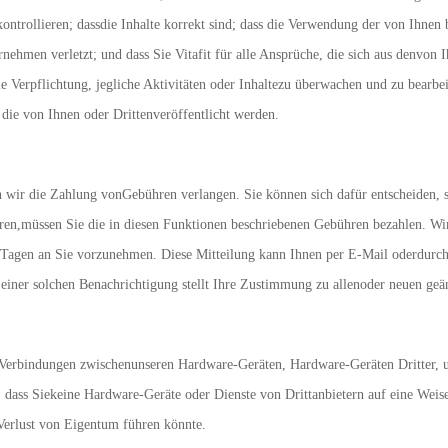
kontrollieren; dassdie Inhalte korrekt sind; dass die Verwendung der von Ihnen b
nehmen verletzt; und dass Sie Vitafit für alle Ansprüche, die sich aus denvon I
die Verpflichtung, jegliche Aktivitäten oder Inhaltezu überwachen und zu bearbe
 die von Ihnen oder Drittenveröffentlicht werden.
n wir die Zahlung vonGebühren verlangen. Sie können sich dafür entscheiden, 
ren,müssen Sie die in diesen Funktionen beschriebenen Gebühren bezahlen. Wir
agen an Sie vorzunehmen. Diese Mitteilung kann Ihnen per E-Mail oderdurch 
einer solchen Benachrichtigung stellt Ihre Zustimmung zu allenoder neuen geä
Verbindungen zwischenunseren Hardware-Geräten, Hardware-Geräten Dritter, u
n, dass Siekeine Hardware-Geräte oder Dienste von Drittanbietern auf eine Wei
 Verlust von Eigentum führen könnte.