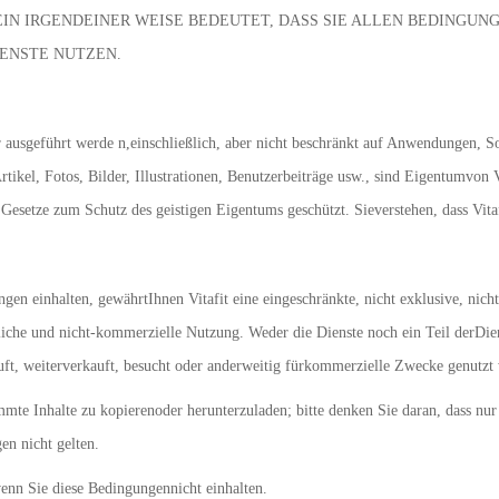
EIN IRGENDEINER WEISE BEDEUTET, DASS SIE ALLEN BEDINGU
IENSTE NUTZEN.
er ausgeführt werde n,einschließlich, aber nicht beschränkt auf Anwendungen, S
rtikel, Fotos, Bilder, Illustrationen, Benutzerbeiträge usw., sind Eigentumvon
Gesetze zum Schutz des geistigen Eigentums geschützt. Sieverstehen, dass Vitaf
gen einhalten, gewährtIhnen Vitafit eine eingeschränkte, nicht exklusive, nich
nliche und nicht-kommerzielle Nutzung. Weder die Dienste noch ein Teil derDi
rkauft, weiterverkauft, besucht oder anderweitig fürkommerzielle Zwecke genutzt
te Inhalte zu kopierenoder herunterzuladen; bitte denken Sie daran, dass nur 
en nicht gelten.
enn Sie diese Bedingungennicht einhalten.