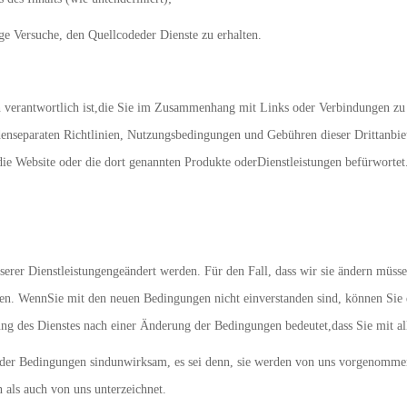
ge Versuche, den Quellcodeder Dienste zu erhalten.
iken verantwortlich ist,die Sie im Zusammenhang mit Links oder Verbindungen 
denseparaten Richtlinien, Nutzungsbedingungen und Gebühren dieser Drittanbiet
t die Website oder die dort genannten Produkte oderDienstleistungen befürwortet
erer Dienstleistungengeändert werden. Für den Fall, dass wir sie ändern müss
en. WennSie mit den neuen Bedingungen nicht einverstanden sind, können Sie 
ung des Dienstes nach einer Änderung der Bedingungen bedeutet,dass Sie mit a
r Bedingungen sindunwirksam, es sei denn, sie werden von uns vorgenommen u
 als auch von uns unterzeichnet.